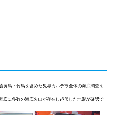
薩摩硫黄島・竹島を含めた鬼界カルデラ全体の海底調査を
から海底に多数の海底火山が存在し起伏した地形が確認で