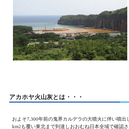
アカホヤ火山灰とは・・・
およそ7,300年前の鬼界カルデラの大噴火に伴い噴
km2も覆い東北まで到達しおおむね日本全域で確認