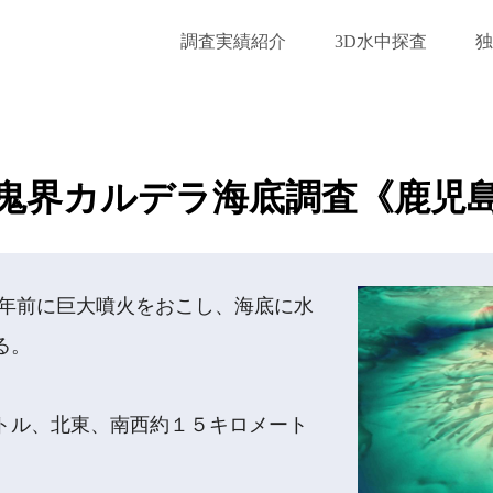
調査実績紹介
3D水中探査
独
鬼界カルデラ海底調査《鹿児
00年前に巨大噴火をおこし、海底に水
る。
トル、北東、南西約１５キロメート