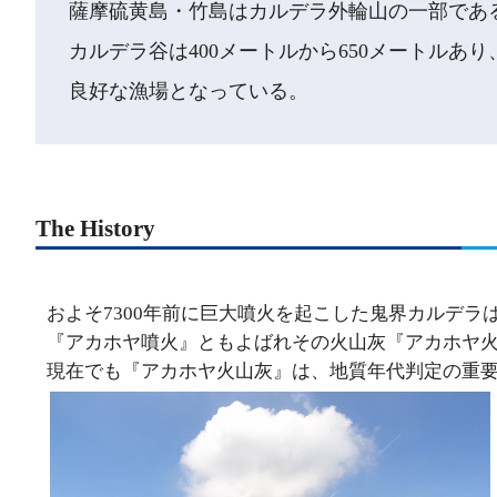
薩摩硫黄島・竹島はカルデラ外輪山の一部であ
カルデラ谷は400メートルから650メートルあ
良好な漁場となっている。
The History
およそ7300年前に巨大噴火を起こした鬼界カルデラ
『アカホヤ噴火』ともよばれその火山灰『アカホヤ
現在でも『アカホヤ火山灰』は、地質年代判定の重