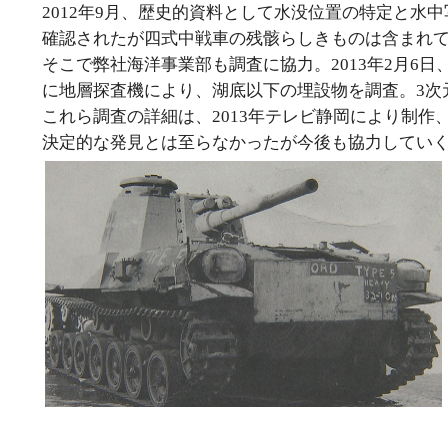
2012年9月、歴史的資料として水没位置の特定と水
確認されたが四式中戦車の残骸らしきものは含まれ
そこで弊社海洋事業部も調査に協力。2013年2月6
に地層探査機により、湖底以下の埋設物を調査。3次
これら調査の詳細は、2013年テレビ静岡により制
決定的な発見とは至らなかったが今後も協力してい