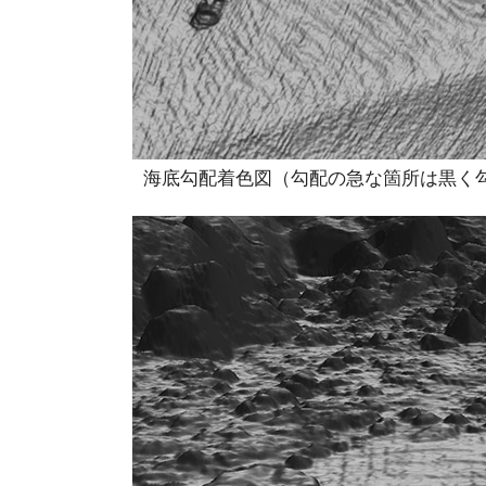
海底勾配着色図（勾配の急な箇所は黒く