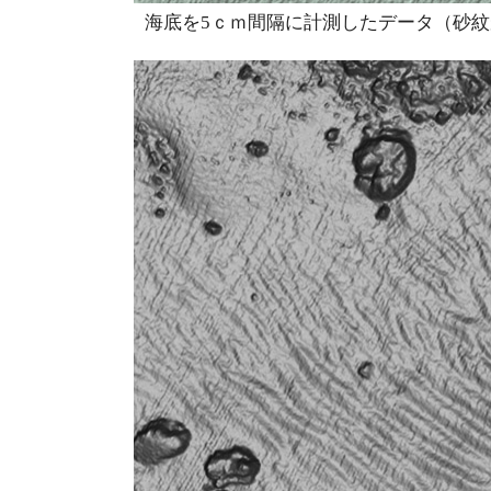
海底を5ｃｍ間隔に計測したデータ（砂