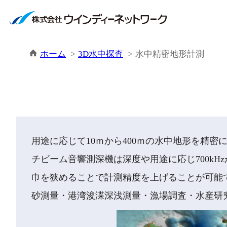
ホーム
3D水中探査
水中精密地形計測
用途に応じて10ｍから400ｍの水中地形を精
チビーム音響測深機は深度や用途に応じ700kHz
巾を狭めることで計測精度を上げることが可能
砂測量・港湾浚渫深浅測量・漁場調査・水産研